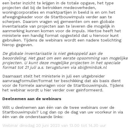
een beter inzicht te krijgen in de totale opgave, het type
projecten dat bij de betrokken medeoverheden,
woningcorporaties en marktpartijen in beeld is en om het
afwegingskader voor de Startbouwimpuls verder aan te
scherpen. Daarom vragen wij gemeenten om een globale
inventarisatie van projecten aan te leveren die mogelijk in
aanmerking kunnen komen voor de impuls. Hiertoe heeft het
ministerie een handig format opgesteld dat u hiervoor kunt
gebruiken. Tijdens de webinars wordt een nadere toelichting
hierop gegeven.
De globale inventarisatie is niet gekoppeld aan de
beoordeling. Het gaat om een eerste opsomming van mogelijke
projecten. U kunt deze mogelijke projecten in het speciale
format tot 21 juli a.s. terugsturen via sbi@minbzk.nl
Daarnaast stelt het ministerie in juli een uitgebreider
aanvraagformulier/format ter beschikking dat als basis dient
voor de formele aanvragen voor de Startbouwimpuls. Tijdens
het webinar wordt u hier verder over geïnformeerd.
Deelnemen aan de webinars
Wilt u deelnemen aan één van de twee webinars over de
Startbouwimpuls? Log dan op de dag van uw voorkeur in via
één van de onderstaande links:
Webinar dinsdag 20 juni 2023 van 13.00 tot 14.30 uur