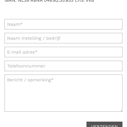
IBAN: NL39 ABNA 046.82.35.833 t.n.v. VvG
VERZENDEN