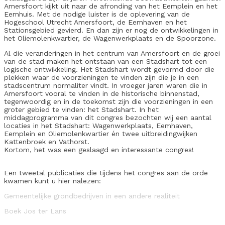
Amersfoort kijkt uit naar de afronding van het Eemplein en het
Eemhuis. Met de nodige luister is de oplevering van de
Hogeschool Utrecht Amersfoort, de Eemhaven en het
Stationsgebied gevierd. En dan zijn er nog de ontwikkelingen in
het Oliemolenkwartier, de Wagenwerkplaats en de Spoorzone.
Al die veranderingen in het centrum van Amersfoort en de groei
van de stad maken het ontstaan van een Stadshart tot een
logische ontwikkeling. Het Stadshart wordt gevormd door die
plekken waar de voorzieningen te vinden zijn die je in een
stadscentrum normaliter vindt. In vroeger jaren waren die in
Amersfoort vooral te vinden in de historische binnenstad,
tegenwoordig en in de toekomst zijn die voorzieningen in een
groter gebied te vinden: het Stadshart. In het
middagprogramma van dit congres bezochten wij een aantal
locaties in het Stadshart: Wagenwerkplaats, Eemhaven,
Eemplein en Oliemolenkwartier én twee uitbreidingwijken
Kattenbroek en Vathorst.
Kortom, het was een geslaagd en interessante congres!
Een tweetal publicaties die tijdens het congres aan de orde
kwamen kunt u hier nalezen:
Gemeentelijke grondbedrijven in een andere realiteit
Boek Jos ter Lans