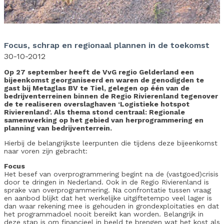
Focus, schrap en regionaal plannen in de toekomst
30-10-2012
Op 27 september heeft de VvG regio Gelderland een
bijeenkomst georganiseerd en waren de genodigden te
gast bij Metaglas BV te Tiel, gelegen op één van de
bedrijventerreinen binnen de Regio Rivierenland tegenover
de te realiseren overslaghaven ‘Logistieke hotspot
Rivierenland’. Als thema stond centraal: Regionale
samenwerking op het gebied van herprogrammering en
planning van bedrijventerrein.
Hierbij de belangrijkste leerpunten die tijdens deze bijeenkomst
naar voren zijn gebracht:
Focus
Het besef van overprogrammering begint na de (vastgoed)crisis
door te dringen in Nederland. Ook in de Regio Rivierenland is
sprake van overprogrammering. Na confrontatie tussen vraag
en aanbod blijkt dat het werkelijke uitgiftetempo veel lager is
dan waar rekening mee is gehouden in grondexploitaties en dat
het programmadoel nooit bereikt kan worden. Belangrijk in
deze stap is om financieel in beeld te brengen wat het kost als