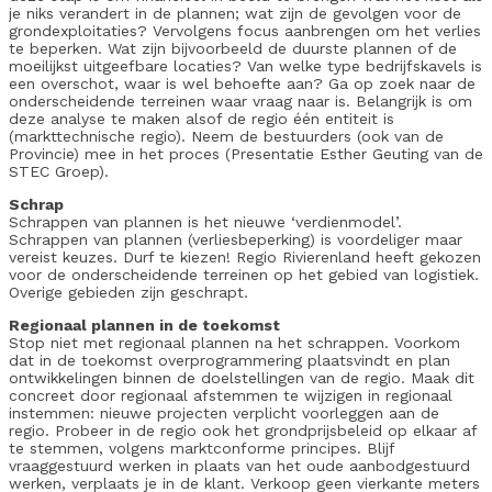
je niks verandert in de plannen; wat zijn de gevolgen voor de
grondexploitaties? Vervolgens focus aanbrengen om het verlies
te beperken. Wat zijn bijvoorbeeld de duurste plannen of de
moeilijkst uitgeefbare locaties? Van welke type bedrijfskavels is
een overschot, waar is wel behoefte aan? Ga op zoek naar de
onderscheidende terreinen waar vraag naar is. Belangrijk is om
deze analyse te maken alsof de regio één entiteit is
(markttechnische regio). Neem de bestuurders (ook van de
Provincie) mee in het proces (Presentatie Esther Geuting van de
STEC Groep).
Schrap
Schrappen van plannen is het nieuwe ‘verdienmodel’.
Schrappen van plannen (verliesbeperking) is voordeliger maar
vereist keuzes. Durf te kiezen! Regio Rivierenland heeft gekozen
voor de onderscheidende terreinen op het gebied van logistiek.
Overige gebieden zijn geschrapt.
Regionaal plannen in de toekomst
Stop niet met regionaal plannen na het schrappen. Voorkom
dat in de toekomst overprogrammering plaatsvindt en plan
ontwikkelingen binnen de doelstellingen van de regio. Maak dit
concreet door regionaal afstemmen te wijzigen in regionaal
instemmen: nieuwe projecten verplicht voorleggen aan de
regio. Probeer in de regio ook het grondprijsbeleid op elkaar af
te stemmen, volgens marktconforme principes. Blijf
vraaggestuurd werken in plaats van het oude aanbodgestuurd
werken, verplaats je in de klant. Verkoop geen vierkante meters