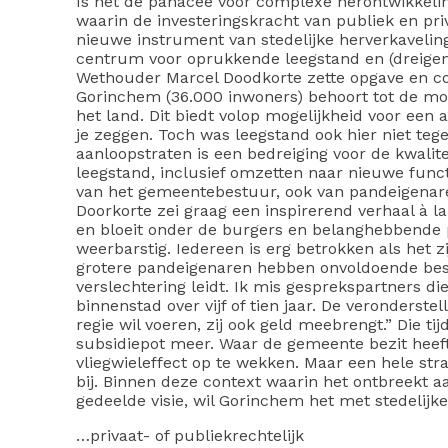
Is het de panacee voor complexe herontwikkeling
waarin de investeringskracht van publiek en pri
nieuwe instrument van stedelijke herverkavelin
centrum voor oprukkende leegstand en (dreigen
Wethouder Marcel Doodkorte zette opgave en co
Gorinchem (36.000 inwoners) behoort tot de mo
het land. Dit biedt volop mogelijkheid voor een 
je zeggen. Toch was leegstand ook hier niet teg
aanloopstraten is een bedreiging voor de kwalite
leegstand, inclusief omzetten naar nieuwe functi
van het gemeentebestuur, ook van pandeigenaren
Doorkorte zei graag een inspirerend verhaal à la
en bloeit onder de burgers en belanghebbende pa
weerbarstig. Iedereen is erg betrokken als het zi
grotere pandeigenaren hebben onvoldoende bese
verslechtering leidt. Ik mis gesprekspartners d
binnenstad over vijf of tien jaar. De veronderst
regie wil voeren, zij ook geld meebrengt.” Die tij
subsidiepot meer. Waar de gemeente bezit heef
vliegwieleffect op te wekken. Maar een hele st
bij. Binnen deze context waarin het ontbreekt 
gedeelde visie, wil Gorinchem het met stedelijk
…privaat- of publiekrechtelijk