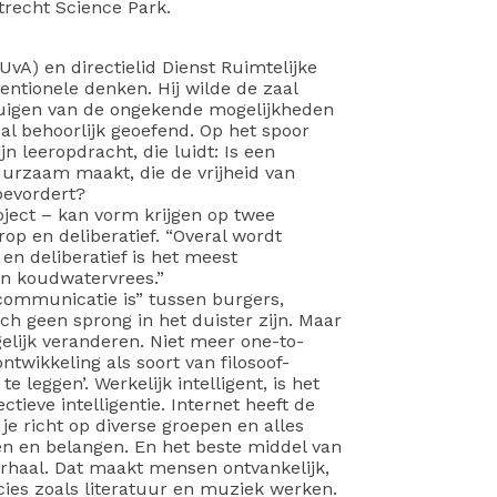
trecht Science Park.
vA) en directielid Dienst Ruimtelijke
ntionele denken. Hij wilde de zaal
rtuigen van de ongekende mogelijkheden
al behoorlijk geoefend. Op het spoor
 leeropdracht, die luidt: Is een
uurzaam maakt, die de vrijheid van
bevordert?
oject – kan vorm krijgen op twee
op en deliberatief. “Overal wordt
n deliberatief is het meest
aan koudwatervrees.”
ommunicatie is” tussen burgers,
h geen sprong in het duister zijn. Maar
ijk veranderen. Niet meer one-to-
ntwikkeling als soort van filosoof-
 leggen’. Werkelijk intelligent, is het
ieve intelligentie. Internet heeft de
 je richt op diverse groepen en alles
jen en belangen. En het beste middel van
erhaal. Dat maakt mensen ontvankelijk,
ies zoals literatuur en muziek werken.