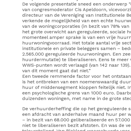
De volgende presentatie sneed een onderwerp “d
van congresmoderator Cis Apeldoorn, vicevoorzit
directeur van de Vereniging van Institutionele B
verkende de mogelijkheid van een echte huurwo
van de woningcorporaties (in bezit van 78% van 
het grote overwicht aan gereguleerde, sociale 
momenteel amper sprake is van een vrije huurm
huurwoningvoorraad. Het totale aantal vrije se
institutionele en private beleggers samen – bed
2.565.000 gereguleerde huurwoningen. Een zeer 
huurdermutatie) te liberaliseren. Eens te meer 
WWS-punten wordt verlaagd (van 142 naar 139)
van dit moment gaat dat niet.”
Een tweede remmende factor voor het ontstaa
is het ontbreken van een noemenswaardig duu
huur of middensegment kloppen feitelijk niet.
een psychologische grens van 1000 euro. Daarb
duizenden woningen, met name in de grote sted
De verhuurderheffing die op het gereguleerde s
een afdracht van anderhalve maand huur per w
– in bezit van 68.000 geliberaliseerde en 57.
niet te liberaliseren bezit afstoten. En was de v
teleurstellend, Van Blokland waarschuwde voor 