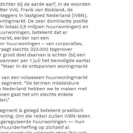
ichter bij de aarde aan”, in de woorden
ter VvG. Frank van Blokland, de
eleggers in Vastgoed Nederland (IVBN),
ningmarkt. De zeer dominante positie
in totaal 2,9 miljoen huurwoningen) en
huurwoningen, betekent dat er
arkt, eerder van een
ctor huurwoningen – van corporaties,
raagt slechts 323.000 tegenover
groot deel daarvan is echter (bij een
wanneer per 1 juli het benodigde aantal
. “Maar in de ontspannen woningmarkt
n van een volwassen huurwoningmarkt
r segment. “De termen middeldure
 In Nederland hebben we te maken met
oven gaat het om slechts enkele
en.”
egment is gelegd betekent praktisch
oning. Om die reden zullen IVBN-leden
000 gereguleerde huurwoningen ¬– hun
erhuurderheffing op zichzelf al
een eventuele volgende stap: “Als ook