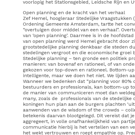
voorlopig het Stationsgebied, Leidsche Rijn en U
Open planning en de kracht van het verhaal
Zef Hemel, hoogleraar Stedelijke Vraagstukken (U
Ordening Gemeente Amsterdam, tartte het conve
“overtuigen door middel van een verhaal”. Ove
van ‘open planning’. Daarmee is in de hoofdstad 
van open planning werd Hemel gebracht door zijn
grootstedelijke planning denkbaar die steden d
stedelingen vergroot en die economische groei 
Stedelijke planning – ten gronde een politiek pr
manieren: van bovenaf en rationeel, of van onder
gekozen voor top-down en rationeel. Bottom-up e
intelligente, maar we doen het niet. We lijden 
Wanneer we bedenken dat “planning voor 80% c
bestuurders en professionals, kan bottom-up toc
de manier van communiceren moet dan weldegel
many, zoals de professionals van de stedelijke o
koningen hun plan aan de burgers plachten ‘uit te
aanwenden van de wisdom of the crowds – collect
betekenis daarvan blootgelegd. Dit vereist dat je
aggregeert, in volle onafhankelijkheid van parti
communicatie hierbij is het vertellen van een v
het wekt vertrouwen en roept empathie op. Prec