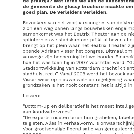
de praktijk? Wat leren we van de aanbeste
de gemeente de glossy brochure maakte om o
goed plan. De verleiders verleiden.
Bezoekers van het voorjaarscongres van de Ver
zich een weg banen langs bouwhekken engeïmpr
samenkomst was het Beatrix Theater aan de nie
splinternieuwe stadskantoor prijkt al boven alles
brengt op het plein waar het Beatrix Theater zijn
opende Adriaan Visser het congres. Ditmaal om a
vanwege zijn benoeming tot wethouder Financi
hoe het was toen hij in 2007 voorzitter werd. “Go
Stadsontwikkeling van Rotterdam bracht ik tient
stadhuis, red.)”. Vanaf 2008 werd het bezoek a
Visser wees op nieuwe wet- en regelgeving waar
grondzaken is het nooit constant, het is altijd in
Lessen:
“Bottom-up en deliberatief is het meest intellig
aan koudwatervrees.”
“De experts moeten leren hun grafieken, tabell
te gieten. Alles in verhaalvorm, is onwaarschijnli
Voor grootschalige liberalisatie van gereguleer