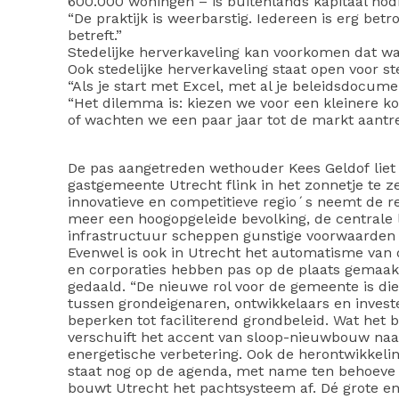
600.000 woningen – is buitenlands kapitaal nodi
“De praktijk is weerbarstig. Iedereen is erg betr
betreft.”
Stedelijke herverkaveling kan voorkomen dat wa
Ook stedelijke herverkaveling staat open voor s
“Als je start met Excel, met al je beleidsdocume
“Het dilemma is: kiezen we voor een kleinere k
of wachten we een paar jaar tot de markt aantr
De pas aangetreden wethouder Kees Geldof liet 
gastgemeente Utrecht flink in het zonnetje te ze
innovatieve en competitieve regio´s neemt de re
meer een hoogopgeleide bevolking, de centrale 
infrastructuur scheppen gunstige voorwaarden 
Evenwel is ook in Utrecht het automatisme van d
en corporaties hebben pas op de plaats gemaak
gedaald. “De nieuwe rol voor de gemeente is die
tussen grondeigenaren, ontwikkelaars en invest
beperken tot faciliterend grondbeleid. Wat het 
verschuift het accent van sloop-nieuwbouw naar
energetische verbetering. Ook de herontwikkeli
staat nog op de agenda, met name ten behoeve 
bouwt Utrecht het pachtsysteem af. Dé grote en 