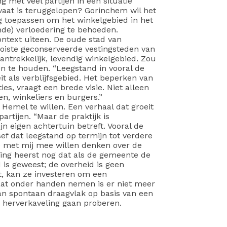
 met veel partijen in een situatie
vaat is teruggelopen? Gorinchem wil het
g toepassen om het winkelgebied in het
de) verloedering te behoeden.
ntext uiteen. De oude stad van
oiste geconserveerde vestingsteden van
aantrekkelijk, levendig winkelgebied. Zou
en te houden. “Leegstand in vooral de
it als verblijfsgebied. Het beperken van
es, vraagt een brede visie. Niet alleen
, winkeliers en burgers.”
 Hemel te willen. Een verhaal dat groeit
rtijen. “Maar de praktijk is
jn eigen achtertuin betreft. Vooral de
f dat leegstand op termijn tot verdere
ie met mij mee willen denken over de
elling heerst nog dat als de gemeente de
d is geweest; de overheid is geen
t, kan ze investeren om een
raat onder handen nemen is er niet meer
aan spontaan draagvlak op basis van een
e herverkaveling gaan proberen.