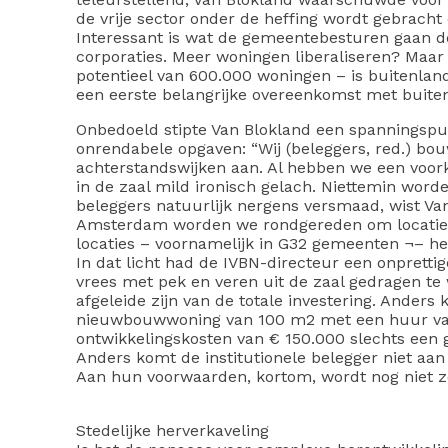
de vrije sector onder de heffing wordt gebracht 
Interessant is wat de gemeentebesturen gaan 
corporaties. Meer woningen liberaliseren? Maar v
potentieel van 600.000 woningen – is buitenlands
een eerste belangrijke overeenkomst met buiten
Onbedoeld stipte Van Blokland een spanningspu
onrendabele opgaven: “Wij (beleggers, red.) bo
achterstandswijken aan. Al hebben we een voork
in de zaal mild ironisch gelach. Niettemin worde
beleggers natuurlijk nergens versmaad, wist Van
Amsterdam worden we rondgereden om locaties 
locaties – voornamelijk in G32 gemeenten ¬– he
In dat licht had de IVBN-directeur een onprett
vrees met pek en veren uit de zaal gedragen te
afgeleide zijn van de totale investering. Anders 
nieuwbouwwoning van 100 m2 met een huur va
ontwikkelingskosten van € 150.000 slechts een g
Anders komt de institutionele belegger niet aa
Aan hun voorwaarden, kortom, wordt nog niet z
Stedelijke herverkaveling