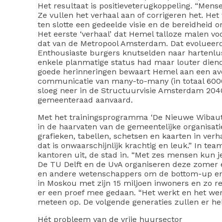
Het resultaat is positieveterugkoppeling. “Mens
Ze vullen het verhaal aan of corrigeren het. Het 
ten slotte een gedeelde visie en de bereidheid
Het eerste ‘verhaal’ dat Hemel talloze malen v
dat van de Metropool Amsterdam. Dat evolueerde
Enthousiaste burgers knutselden naar hartenlu
enkele planmatige status had maar louter diend
goede herinneringen bewaart Hemel aan een av
communicatie van many-to-many (in totaal 6000
sloeg neer in de Structuurvisie Amsterdam 204
gemeenteraad aanvaard.
Met het trainingsprogramma ‘De Nieuwe Wibau
in de haarvaten van de gemeentelijke organisati
grafieken, tabellen, schetsen en kaarten in verh
dat is onwaarschijnlijk krachtig en leuk.” In t
kantoren uit, de stad in. “Met zes mensen kun j
De TU Delft en de UvA organiseren deze zomer
en andere wetenschappers om de bottom-up en d
in Moskou met zijn 15 miljoen inwoners en zo 
er een proef mee gedaan. “Het werkt en het wer
meteen op. De volgende generaties zullen er he
Hét probleem van de vrije huursector