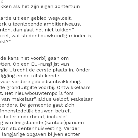
g.
okken als het zijn eigen achtertuin
arde uit een gebied wegvloeit.
terk uiteenlopende ambitieniveaus.
nten, dan gaat het niet lukken.”
orrel, wat stedenbouwkundig minder is,
ekt?”
de kans niet voorbij gaan om
tten. Op een EU-ranglijst van
gio Utrecht de eerste plaats in. Onder
ligging en de uitstekende
voor verdere gebiedsontwikkeling.
e gronduitgifte voorbij. Ontwikkelaars
t. Het nieuwbouwtempo is fors
 van makelaar”, aldus Geldof. Makelaar
eerders. De gemeente gaat zich
binnenstedelijk bouwen betreft
 beter onderhoud, inclusief
ng van leegstaande (kantoor)panden
van studentenhuisvesting. Verder
langjarige opgaven blijven echter