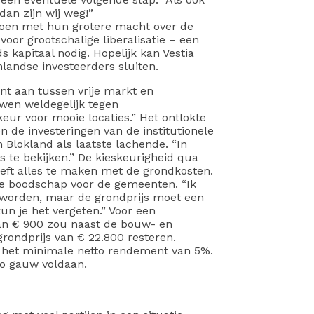
dan zijn wij weg!”
doen met hun grotere macht over de
oor grootschalige liberalisatie – een
 kapitaal nodig. Hopelijk kan Vestia
landse investeerders sluiten.
nt aan tussen vrije markt en
uwen weldegelijk tegen
eur voor mooie locaties.” Het ontlokte
n de investeringen van de institutionele
 Blokland als laatste lachende. “In
te bekijken.” De kieskeurigheid qua
eft alles te maken met de grondkosten.
ige boodschap voor de gemeenten. “Ik
 worden, maar de grondprijs moet een
kun je het vergeten.” Voor een
n € 900 zou naast de bouw- en
rondprijs van € 22.800 resteren.
n het minimale netto rendement van 5%.
o gauw voldaan.