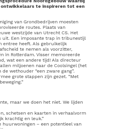
dingsprocedure Noordgebouw waarbij
ntwikkelaars te inspireren tot een
eniging van Grondbedrijven moesten
oviseerde routes. Plaats van
uwe westzijde van Utrecht CS. Het
 uit. Een imposante trap in tribunestijl
 entree heeft. Als gebruikelijk
fscheid te nemen als voorzitter,
ën in Rotterdam. Visser memoreerde
d, wat een andere tijd! Als directeur
allen miljoenen naar de Coolsingel (het
an de wethouder “een zware gang”.
mee grote stappen zijn gezet. “Met
 beweging.”
ente, maar we doen het niet. We lijden
en, schetsen en kaarten in verhaalvorm
jk krachtig en leuk.”
de huurwoningen – een potentieel van