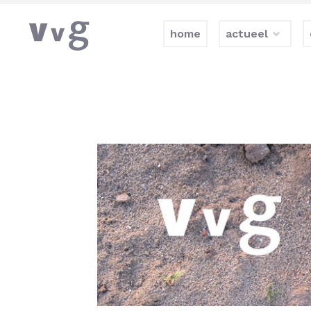
home
actueel