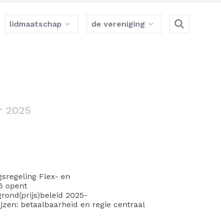
lidmaatschap
de vereniging
r 2025
gsregeling Flex- en
6 opent
rond(prijs)beleid 2025-
en: betaalbaarheid en regie centraal