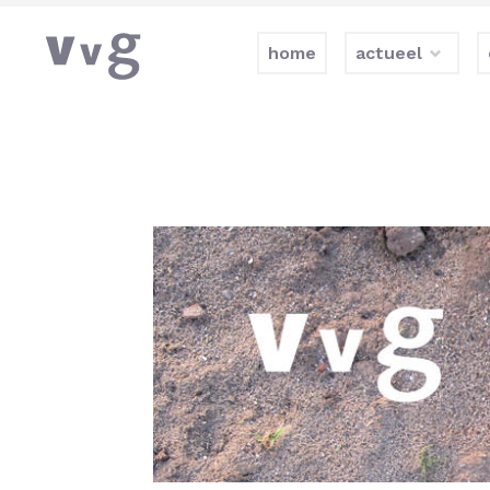
home
actueel