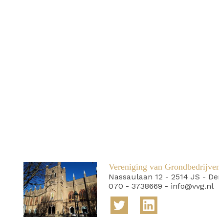
Vereniging van Grondbedrijve
Nassaulaan 12
-
2514 JS
-
De
070 - 3738669
-
info@vvg.nl