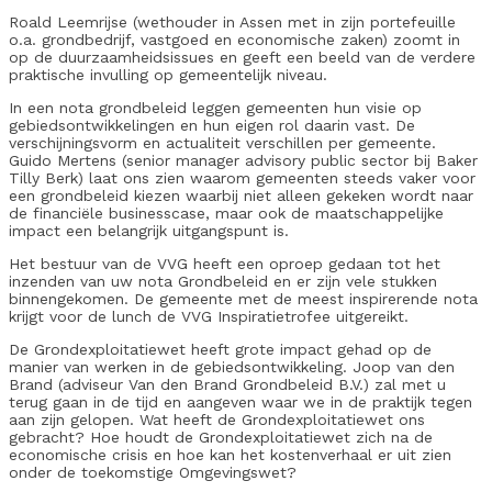
Roald Leemrijse (wethouder in Assen met in zijn portefeuille
o.a. grondbedrijf, vastgoed en economische zaken) zoomt in
op de duurzaamheidsissues en geeft een beeld van de verdere
praktische invulling op gemeentelijk niveau.
In een nota grondbeleid leggen gemeenten hun visie op
gebiedsontwikkelingen en hun eigen rol daarin vast. De
verschijningsvorm en actualiteit verschillen per gemeente.
Guido Mertens (senior manager advisory public sector bij Baker
Tilly Berk) laat ons zien waarom gemeenten steeds vaker voor
een grondbeleid kiezen waarbij niet alleen gekeken wordt naar
de financiële businesscase, maar ook de maatschappelijke
impact een belangrijk uitgangspunt is.
Het bestuur van de VVG heeft een oproep gedaan tot het
inzenden van uw nota Grondbeleid en er zijn vele stukken
binnengekomen. De gemeente met de meest inspirerende nota
krijgt voor de lunch de VVG Inspiratietrofee uitgereikt.
De Grondexploitatiewet heeft grote impact gehad op de
manier van werken in de gebiedsontwikkeling. Joop van den
Brand (adviseur Van den Brand Grondbeleid B.V.) zal met u
terug gaan in de tijd en aangeven waar we in de praktijk tegen
aan zijn gelopen. Wat heeft de Grondexploitatiewet ons
gebracht? Hoe houdt de Grondexploitatiewet zich na de
economische crisis en hoe kan het kostenverhaal er uit zien
onder de toekomstige Omgevingswet?