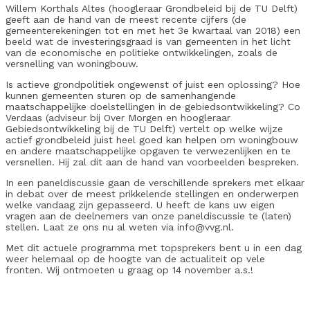
Willem Korthals Altes (hoogleraar Grondbeleid bij de TU Delft)
geeft aan de hand van de meest recente cijfers (de
gemeenterekeningen tot en met het 3e kwartaal van 2018) een
beeld wat de investeringsgraad is van gemeenten in het licht
van de economische en politieke ontwikkelingen, zoals de
versnelling van woningbouw.
Is actieve grondpolitiek ongewenst of juist een oplossing? Hoe
kunnen gemeenten sturen op de samenhangende
maatschappelijke doelstellingen in de gebiedsontwikkeling? Co
Verdaas (adviseur bij Over Morgen en hoogleraar
Gebiedsontwikkeling bij de TU Delft) vertelt op welke wijze
actief grondbeleid juist heel goed kan helpen om woningbouw
en andere maatschappelijke opgaven te verwezenlijken en te
versnellen. Hij zal dit aan de hand van voorbeelden bespreken.
In een paneldiscussie gaan de verschillende sprekers met elkaar
in debat over de meest prikkelende stellingen en onderwerpen
welke vandaag zijn gepasseerd. U heeft de kans uw eigen
vragen aan de deelnemers van onze paneldiscussie te (laten)
stellen. Laat ze ons nu al weten via info@vvg.nl.
Met dit actuele programma met topsprekers bent u in een dag
weer helemaal op de hoogte van de actualiteit op vele
fronten. Wij ontmoeten u graag op 14 november a.s.!