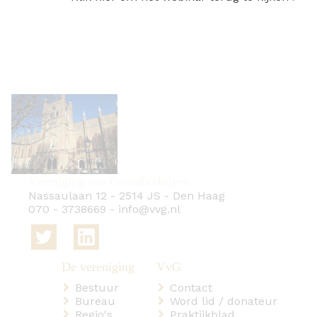
Vereniging van Grondbedrijven
Nassaulaan 12
-
2514 JS
-
Den Haag
070 - 3738669
-
info@vvg.nl
Bestuur
Contact
Bureau
Word lid / donateur
Regio's
Praktijkblad