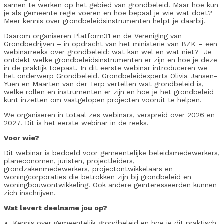
samen te werken op het gebied van grondbeleid. Maar hoe kun
je als gemeente regie voeren en hoe bepaal je wie wat doet?
Meer kennis over grondbeleidsinstrumenten helpt je daarbij.
Daarom organiseren Platform31 en de Vereniging van
Grondbedrijven – in opdracht van het ministerie van BZK – een
webinarreeks over grondbeleid: wat kan wel en wat niet? Je
ontdekt welke grondbeleidsinstrumenten er zijn en hoe je deze
in de praktijk toepast. In dit eerste webinar introduceren we
het onderwerp Grondbeleid. Grondbeleidexperts Olivia Jansen-
Yuen en Maarten van der Terp vertellen wat grondbeleid is,
welke rollen en instrumenten er zijn en hoe je het grondbeleid
kunt inzetten om vastgelopen projecten vooruit te helpen.
We organiseren in totaal zes webinars, verspreid over 2026 en
2027. Dit is het eerste webinar in de reeks.
Voor wie?
Dit webinar is bedoeld voor gemeentelijke beleidsmedewerkers,
planeconomen, juristen, projectleiders,
grondzakenmedewerkers, projectontwikkelaars en
woningcorporaties die betrokken zijn bij grondbeleid en
woningbouwontwikkeling. Ook andere geïnteresseerden kunnen
zich inschrijven.
Wat levert deelname jou op?
Kennis over gemeentelijk grondbeleid en hoe je dit praktisch