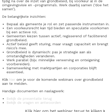
tijdig na over de inzet van grondbeleid, bij voorkeur al in de
omgevingsvisie en -programma’s. Werk daarbij samen (‘doe het
samen’).
De belangrijkste inzichten:
Bepaal als gemeente je rol en zet passende instrumenten in.
Een voorkeursrecht kan tijd bieden en speculatie voorkomen
bij een actieve rol.
Gemeenten kiezen tussen actief, regisserend of faciliterend
grondbeleid.
Actief beleid geeft sturing, maar vraagt capaciteit en brengt
risico’s mee.
Grondbeleid is dynamisch: pas je strategie aan als
omstandigheden veranderen.
Werk parallel (bijv. minnelijke verwerving en onteigening
voorbereiden).
Samenwerking met marktpartijen en corporaties blijft
essentieel.
Klik
hier
om je voor de komende webinars over grondbeleid
aan te melden.
Handige documenten en naslagwerk:
Bekijk de presentatie terug
Bekijk de vragen en antwoorden
Klik hier om het webinar terug te kijken