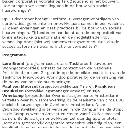
blijken corporaties vooralsnog terughoudend in het bouwen.
Hoe brengen we versnelling aan in de bouw van sociale
huurwoningen?
Op 13 december brengt Platform 31 vertegenwoordigers van
corporaties, gemeente en ontwikkelaars samen in een webinar.
Zij delen ervaringen en best practices bij de bouw van sociale
huurwoningen. Zij besteden aandacht aan de complexiteit van
binnenstedelijke transformatie en de mogelijkheden tot
versnelling door (nieuwe) samenwerkingsvormen. Wat zijn de
succesfactoren en waar is frictie te verwachten?
Programma
Lara Brand
(programmasecretaris Taskforce Nieuwbouw
Woningcorporaties) schetst de context van de Nationale
Prestatieafspraken. Ze gaat in op de bereikte resultaten van de
Taskforce Nieuwbouw Woningcorporaties bij de versnelling van
de bouw van sociale huurwoningen.
Paul van Moorsel
(projectontwikkelaar Ymere),
Frank van
Breukelen
(ontwikkelingsmanager Amvest) en
Isja
Venekamp
(projectleider Overhoeks, gemeente Amsterdam)
vertellen over hun samenwerking bij de realisatie van circa 600
sociale huurwoningen in Overhoeks Amsterdam. Deze
gebiedsontwikkeling is te verdelen in ‘de Campus’ en ‘de Strip’.
In de Campus werken Amvest en Ymere vanaf 2015 succesvol
samen. Beide partijen ontwikkelen zelfstandig aparte plots.
Door een gezamenlijk opgesteld stedenbouwkundig plan, een
kwaliteitsteam en maandelijks overleg wordt de samenwerking