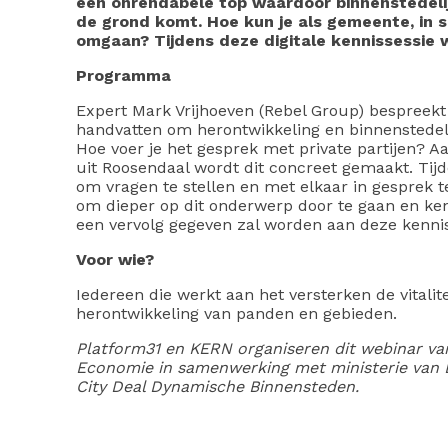
een onrendabele top waardoor binnenstedel
de grond komt. Hoe kun je als gemeente, in
omgaan? Tijdens deze digitale kennissessie 
Programma
Expert Mark Vrijhoeven (Rebel Group) bespreekt
handvatten om herontwikkeling en binnenstedeli
Hoe voer je het gesprek met private partijen? A
uit Roosendaal wordt dit concreet gemaakt. Tijd
om vragen te stellen en met elkaar in gesprek te
om dieper op dit onderwerp door te gaan en kenn
een vervolg gegeven zal worden aan deze kennis
Voor wie?
Iedereen die werkt aan het versterken de vitali
herontwikkeling van panden en gebieden.
Platform31 en KERN organiseren dit webinar va
Economie in samenwerking met ministerie van 
City Deal Dynamische Binnensteden.