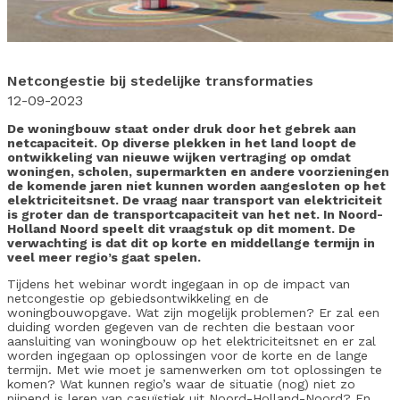
Netcongestie bij stedelijke transformaties
12-09-2023
De woningbouw staat onder druk door het gebrek aan
netcapaciteit. Op diverse plekken in het land loopt de
ontwikkeling van nieuwe wijken vertraging op omdat
woningen, scholen, supermarkten en andere voorzieningen
de komende jaren niet kunnen worden aangesloten op het
elektriciteitsnet. De vraag naar transport van elektriciteit
is groter dan de transportcapaciteit van het net. In Noord-
Holland Noord speelt dit vraagstuk op dit moment. De
verwachting is dat dit op korte en middellange termijn in
veel meer regio’s gaat spelen.
Tijdens het webinar wordt ingegaan in op de impact van
netcongestie op gebiedsontwikkeling en de
woningbouwopgave. Wat zijn mogelijk problemen? Er zal een
duiding worden gegeven van de rechten die bestaan voor
aansluiting van woningbouw op het elektriciteitsnet en er zal
worden ingegaan op oplossingen voor de korte en de lange
termijn. Met wie moet je samenwerken om tot oplossingen te
komen? Wat kunnen regio’s waar de situatie (nog) niet zo
nijpend is leren van casuïstiek uit Noord-Holland-Noord? En