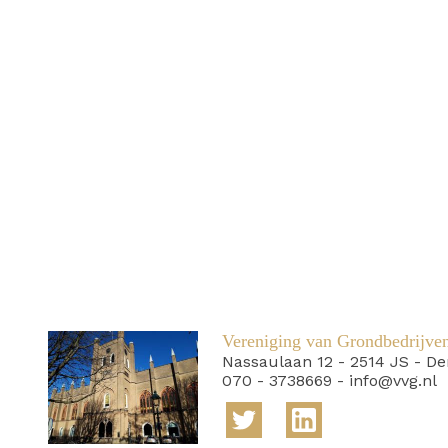
Vereniging van Grondbedrijve
Nassaulaan 12
-
2514 JS
-
De
070 - 3738669
-
info@vvg.nl