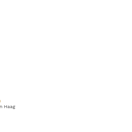
n
n Haag