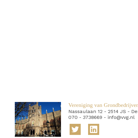
Vereniging van Grondbedrijve
Nassaulaan 12
-
2514 JS
-
De
070 - 3738669
-
info@vvg.nl