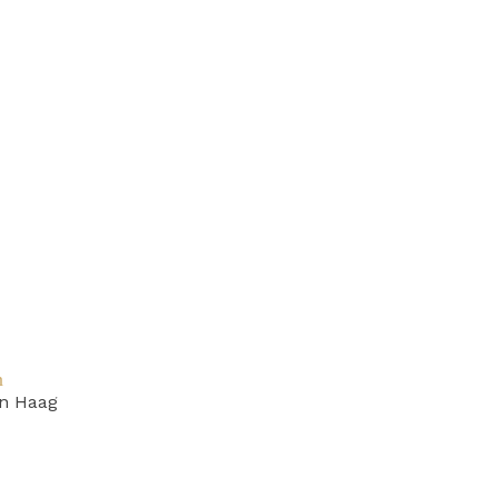
n
n Haag