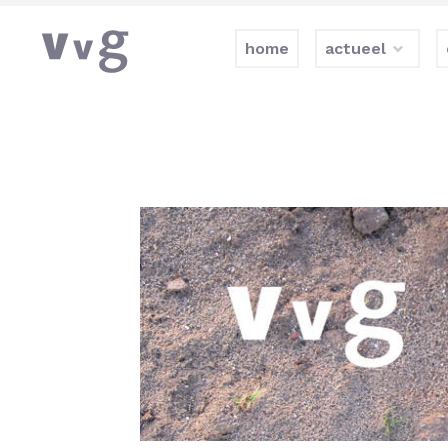
home
actueel