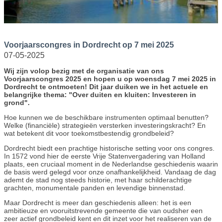
Voorjaarscongres in Dordrecht op 7 mei 2025
07-05-2025
Wij zijn volop bezig met de organisatie van ons
Voorjaarscongres 2025 en hopen u op woensdag 7 mei 2025 in
Dordrecht te ontmoeten! Dit jaar duiken we in het actuele en
belangrijke thema:
"Over duiten en kluiten: Investeren in
grond".
Hoe kunnen we de beschikbare instrumenten optimaal benutten?
Welke (financiële) strategieën versterken investeringskracht? En
wat betekent dit voor toekomstbestendig grondbeleid?
Dordrecht biedt een prachtige historische setting voor ons congres.
In 1572 vond hier de eerste Vrije Statenvergadering van Holland
plaats, een cruciaal moment in de Nederlandse geschiedenis waarin
de basis werd gelegd voor onze onafhankelijkheid. Vandaag de dag
ademt de stad nog steeds historie, met haar schilderachtige
grachten, monumentale panden en levendige binnenstad.
Maar Dordrecht is meer dan geschiedenis alleen: het is een
ambitieuze en vooruitstrevende gemeente die van oudsher een
zeer actief grondbeleid kent en dit inzet voor het realiseren van de