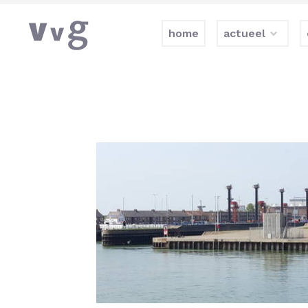
home
actueel