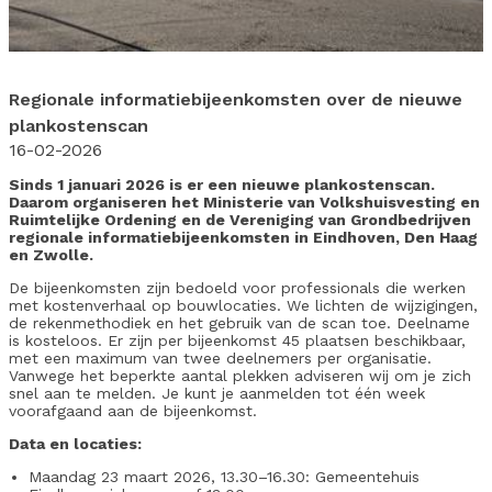
Regionale informatiebijeenkomsten over de nieuwe
plankostenscan
16-02-2026
Sinds 1 januari 2026 is er een nieuwe plankostenscan.
Daarom organiseren het Ministerie van Volkshuisvesting en
Ruimtelijke Ordening en de Vereniging van Grondbedrijven
regionale informatiebijeenkomsten in Eindhoven, Den Haag
en Zwolle.
De bijeenkomsten zijn bedoeld voor professionals die werken
met kostenverhaal op bouwlocaties. We lichten de wijzigingen,
de rekenmethodiek en het gebruik van de scan toe. Deelname
is kosteloos. Er zijn per bijeenkomst 45 plaatsen beschikbaar,
met een maximum van twee deelnemers per organisatie.
Vanwege het beperkte aantal plekken adviseren wij om je zich
snel aan te melden. Je kunt je aanmelden tot één week
voorafgaand aan de bijeenkomst.
Data en locaties:
Maandag 23 maart 2026, 13.30–16.30: Gemeentehuis