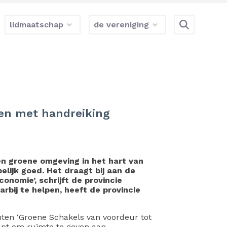
lidmaatschap
de vereniging
ten met handreiking
en groene omgeving in het hart van
lijk goed. Het draagt bij aan de
onomie’, schrijft de provincie
bij te helpen, heeft de provincie
ten ‘Groene Schakels van voordeur tot
lpt om ruimte te geven aan