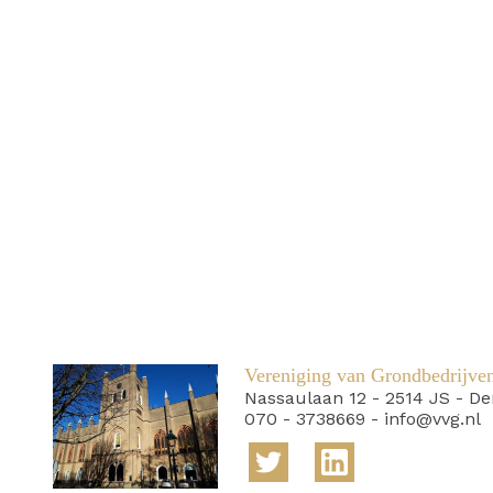
Vereniging van Grondbedrijve
Nassaulaan 12
-
2514 JS
-
De
070 - 3738669
-
info@vvg.nl