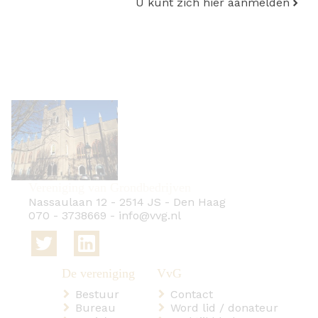
U kunt zich hier aanmelden
Vereniging van Grondbedrijven
Nassaulaan 12
-
2514 JS
-
Den Haag
070 - 3738669
-
info@vvg.nl
Bestuur
Contact
Bureau
Word lid / donateur