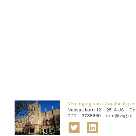
Vereniging van Grondbedrijve
Nassaulaan 12
-
2514 JS
-
De
070 - 3738669
-
info@vvg.nl