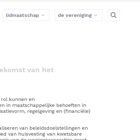
lidmaatschap
de vereniging
toekomst van het
e rol kunnen en
n in maatschappelijke behoeften in
tievorm, regelgeving en (financiële)
liseren van beleidsdoelstellingen en
ied van huisvesting van kwetsbare
is van de woningcorporaties groot,