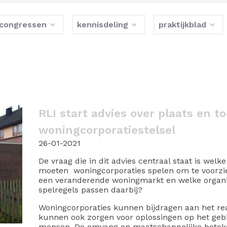
congressen
kennisdeling
praktijkblad
RLI start advies over plaats en 
woningcorporatiestelsel
26-01-2021
De vraag die in dit advies centraal staat is welk
moeten woningcorporaties spelen om te voorzie
een veranderende woningmarkt en welke organisa
spelregels passen daarbij?
Woningcorporaties kunnen bijdragen aan het rea
kunnen ook zorgen voor oplossingen op het geb
mensen. De omvang en maatschappelijke beteken