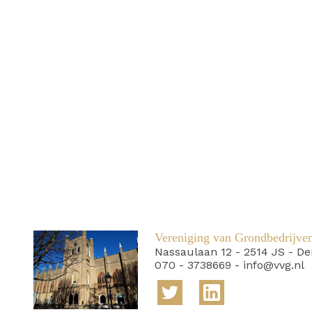
Vereniging van Grondbedrijve
Nassaulaan 12
-
2514 JS
-
De
070 - 3738669
-
info@vvg.nl