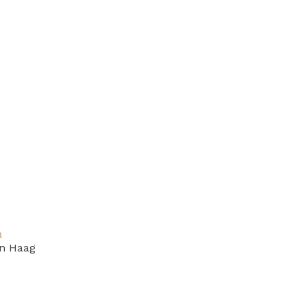
n
n Haag