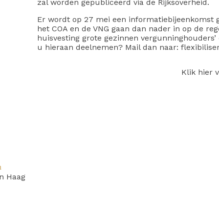
zal worden gepubliceerd via de Rijksoverheid.
Er wordt op 27 mei een informatiebijeenkomst g
het COA en de VNG gaan dan nader in op de rege
huisvesting grote gezinnen vergunninghouders’
u hieraan deelnemen? Mail dan naar: flexibilise
Klik hier
n
n Haag