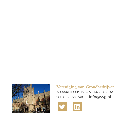
Vereniging van Grondbedrijve
Nassaulaan 12
-
2514 JS
-
De
070 - 3738669
-
info@vvg.nl