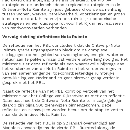
nadrukkelijk als integraal thema is benaderd. De VISTA-
strategie en de onderscheidende regionale strategieën in de
Ontwerp-Nota Ruimte zijn juist gebaseerd op de samenhang
tussen wonen, werken, bereikbaarheid, voorzieningen en groen
in en om de stad. Hieraan zijn ook ruimtelijk-economische
strategieën en een duidelijke rol voor het Rijk in het realiseren
van randvoorwaarden verbonden.
Vervolg richting definitieve Nota Ruimte
De reflectie van het PBL concludeert dat de Ontwerp-Nota
Ruimte goede uitgangspunten biedt om de complexe
uitdagingen op het gebied van woningbouw, energie, water en
natuur aan te pakken, maar dat verdere uitwerking nodig is. Het
ministerie ziet deze reflectie als een waardevolle bijdrage aan
het versterken van de Nota Ruimte en het verder vormgeven
van een samenhangende, toekomstbestendige ruimtelijke
ontwikkeling van Nederland en gaat hierover graag verder in
gesprek met het PBL.
Naast de reflectie van het PBL komt op verzoek van het
ministerie ook het College van Rijksadviseurs met een reflectie.
Daarnaast heeft de Ontwerp-Nota Ruimte ter inzage gelegen;
daarop zijn bijna 500 zienswijzen binnengekomen. Deze
reflecties en zienswijzen worden benut om de stap te zetten
naar de definitieve Nota Ruimte.
De reflectie van het PBL is op 22 januari overhandigd aan
Marjolein Jansen tijdens de vierde PBL Ruimtedialoog, de