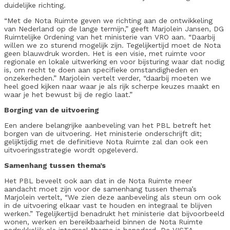
duidelijke richting.
“Met de Nota Ruimte geven we richting aan de ontwikkeling
van Nederland op de lange termijn,” geeft Marjolein Jansen, DG
Ruimtelijke Ordening van het ministerie van VRO aan. “Daarbij
willen we zo sturend mogelijk zijn. Tegelijkertijd moet de Nota
geen blauwdruk worden. Het is een visie, met ruimte voor
regionale en lokale uitwerking en voor bijsturing waar dat nodig
is, om recht te doen aan specifieke omstandigheden en
onzekerheden.” Marjolein vertelt verder, “daarbij moeten we
heel goed kijken naar waar je als rijk scherpe keuzes maakt en
waar je het bewust bij de regio laat.”
Borging van de uitvoering
Een andere belangrijke aanbeveling van het PBL betreft het
borgen van de uitvoering. Het ministerie onderschrijft dit;
gelijktijdig met de definitieve Nota Ruimte zal dan ook een
uitvoeringsstrategie wordt opgeleverd.
Samenhang tussen thema’s
Het PBL beveelt ook aan dat in de Nota Ruimte meer
aandacht moet zijn voor de samenhang tussen thema’s
Marjolein vertelt, “We zien deze aanbeveling als steun om ook
in de uitvoering elkaar vast te houden en integraal te blijven
werken.” Tegelijkertijd benadrukt het ministerie dat bijvoorbeeld
wonen, werken en bereikbaarheid binnen de Nota Ruimte