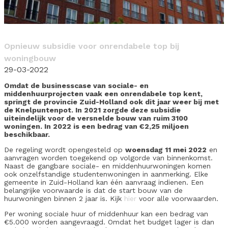
Opnieuw subsidie voor onrendabele top bij
woningbouw
29-03-2022
Omdat de businesscase van sociale- en
middenhuurprojecten vaak een onrendabele top kent,
springt de provincie Zuid-Holland ook dit jaar weer bij met
de Knelpuntenpot. In 2021 zorgde deze subsidie
uiteindelijk voor de versnelde bouw van ruim 3100
woningen. In 2022 is een bedrag van €2,25 miljoen
beschikbaar.
De regeling wordt opengesteld op
woensdag 11 mei 2022
en
aanvragen worden toegekend op volgorde van binnenkomst.
Naast de gangbare sociale- en middenhuurwoningen komen
ook onzelfstandige studentenwoningen in aanmerking. Elke
gemeente in Zuid-Holland kan één aanvraag indienen. Een
belangrijke voorwaarde is dat de start bouw van de
huurwoningen binnen 2 jaar is. Kijk
hier
voor alle voorwaarden.
Per woning sociale huur of middenhuur kan een bedrag van
€5.000 worden aangevraagd. Omdat het budget lager is dan