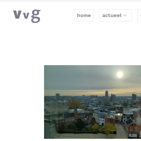
home
actueel