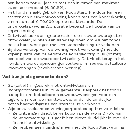
aan kopers tot 35 jaar en met een inkomen van maximaal
twee keer modaal (€ 89.821).
Het fonds maakt gebruik van KoopStart. Hierdoor kan een
starter een nieuwbouwwoning kopen met een koperskorting
van maximaal € 70.000 op de marktwaarde. De
ontwikkelaar/woningcorporatie bepaalt de hoogte van de
koperskorting.
Ontwikkelaars/woningcorporaties die nieuwbouwprojecten
ontwikkelen, kunnen een aanvraag doen om via het fonds
betaalbare woningen met een koperskorting te verkopen.
Bij doorverkoop van de woning vindt verrekening met de
koper plaats van de verstrekte koperskorting plus (of min)
een deel van de waardeontwikkeling. Dat vloeit terug in het
fonds en wordt opnieuw geïnvesteerd in nieuwe, betaalbare
koopwoningen (revolverende werking).
Wat kun je als gemeente doen?
Ga (actief) in gesprek met ontwikkelaars en
woningcorporaties in jouw gemeente. Bespreek het fonds
als optie om betaalbare nieuwbouwwoningen voor een
lagere prijs dan de marktwaarde, ónder de landelijke
betaalbaarheidsgrens aan starters, te verkopen.
Wijs ontwikkelaars en woningcorporaties op hun voordelen:
Ze ontvangen direct bij verkoop van de woning 75% van
de koperskorting. Dit geeft hen direct duidelijkheid over de
financiële afwikkeling;
Ze hebben geen binding meer met de KoopStart-woning