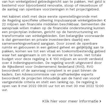
van hun winkelgebied gebiedsgericht aan te pakken. Het geld is
bestemd voor bijvoorbeeld renovatie, sloop of nieuwbouw of
de aanleg van openbare voorzieningen in het projectgebied.
Het kabinet stelt met deze eerste openstellingsronde met
de Regeling specifieke uitkering Impulsaanpak winkelgebieden €
22 miljoen aan financiële middelen beschikbaar. Gemeenten die
aanspraak willen maken op de financiële ondersteuning kunnen
een projectplan indienen, gericht op de herstructurering en
transformatie van winkelgebieden. Een belangrijke voorwaarde
is dat gemeenten en private investeerders daarbij een
samenwerkingsverband aangaan. Door zowel de openbare
ruimte en gebouwen in een gebied geheel en gelijktijdig aan te
pakken, komen we tot een vitaal en toekomstbestendig gebied
waar het aangenaam is om te wonen en te leven. Het totale
budget voor deze regeling is € 100 miljoen en wordt verdeeld
over 4 indieningsperioden. De regeling wordt uitgevoerd door
de Rijksdienst voor Ondernemend Nederland (RVO). RVO
beoordeelt of de aanvraag compleet is en past binnen de
kaders. Een Adviescommissie van onafhankelijke experts
beoordeelt de projecten inhoudelijk aan de hand van vooraf
vastgestelde criteria en stelt een ranking op. De regeling is
open van 9 mei 2022 09:00 uur tot en met 30 mei 2022 12:00
uur.
Klik hier voor meer informatie