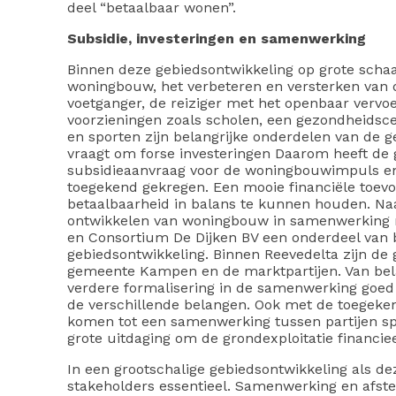
deel “betaalbaar wonen”.
Subsidie, investeringen en samenwerking
Binnen deze gebiedsontwikkeling op grote scha
woningbouw, het verbeteren en versterken van de
voetganger, de reiziger met het openbaar vervo
voorzieningen zoals scholen, een gezondheidsc
en sporten zijn belangrijke onderdelen van de g
vraagt om forse investeringen Daarom heeft d
subsidieaanvraag voor de woningbouwimpuls e
toegekend gekregen. Een mooie financiële toev
betaalbaarheid in balans te kunnen houden. Naa
ontwikkelen van woningbouw in samenwerking m
en Consortium De Dijken BV een onderdeel van 
gebiedsontwikkeling. Binnen Reevedelta zijn de 
gemeente Kampen en de marktpartijen. Van belan
verdere formalisering in de samenwerking goed
de verschillende belangen. Ook met de toegekend
komen tot een samenwerking tussen partijen sp
grote uitdaging om de grondexploitatie financie
In een grootschalige gebiedsontwikkeling als 
stakeholders essentieel. Samenwerking en afs