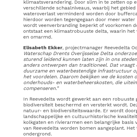
klimaatsverandering. Door slim in te zetten op 
verschillende schaalniveaus, waarbij het gebied
wateroverlast verminderd worden door buffercap
hierdoor worden tegengegaan door meer water i
wordt veenverbranding beperkt of voorkomen do
ontstaat een klimaatrobuuste delta, waarin het 
en omarmd.
Elisabeth Ekker
, projectmanager Reevedelta O
Waterschap Drents Overijsselse Delta onderz
sturend leidend kunnen laten zijn in ons sted
anders ontwerpen dan traditioneel. Dat vraagt
duurzame en waterbestendige infrastructuur op 
het voordelen. Daarom bekijken we de kosten op
onderhouds- en waterbeheerskosten, die uitein
compenseren.”
In Reevedelta wordt gewerkt aan een robuuste 
biodiversiteit beschermd en versterkt wordt. De
natuur- en biodiversiteitswaarde. Er wordt do
landschappelijke en cultuurhistorische kwaliteit
kolkgaten en rivierarmen een belangrijke basis 
van Reevedelta worden bomen aangeplant. Het t
ondergrond.