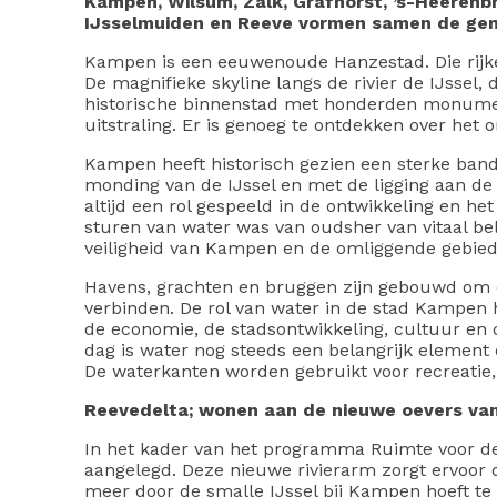
Kampen, Wilsum, Zalk, Grafhorst, ’s-Heeren
IJsselmuiden en Reeve vormen samen de ge
Kampen is een eeuwenoude Hanzestad. Die rijke 
De magnifieke skyline langs de rivier de IJssel
historische binnenstad met honderden monume
uitstraling. Er is genoeg te ontdekken over het 
Kampen heeft historisch gezien een sterke ban
monding van de IJssel en met de ligging aan de
altijd een rol gespeeld in de ontwikkeling en h
sturen van water was van oudsher van vitaal be
veiligheid van Kampen en de omliggende gebied
Havens, grachten en bruggen zijn gebouwd om d
verbinden. De rol van water in de stad Kampen h
de economie, de stadsontwikkeling, cultuur en d
dag is water nog steeds een belangrijk element 
De waterkanten worden gebruikt voor recreatie,
Reevedelta; wonen aan de nieuwe oevers v
In het kader van het programma Ruimte voor de 
aangelegd. Deze nieuwe rivierarm zorgt ervoor d
meer door de smalle IJssel bij Kampen hoeft te