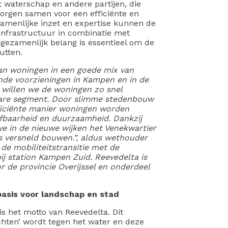
t waterschap en andere partijen, die
orgen samen voor een efficiënte en
zamenlijke inzet en expertise kunnen de
nfrastructuur in combinatie met
gezamenlijk belang is essentieel om de
utten.
aan woningen in een goede mix van
nde voorzieningen in Kampen en in de
 willen we de woningen zo snel
bare segment. Door slimme stedenbouw
ficiënte manier woningen worden
fbaarheid en duurzaamheid. Dankzij
e in de nieuwe wijken het Venekwartier
s versneld bouwen.”, aldus wethouder
 de mobiliteitstransitie met de
ij station Kampen Zuid. Reevedelta is
or de provincie Overijssel en onderdeel
asis voor landschap en stad
s het motto van Reevedelta. Dit
ochten’ wordt tegen het water en deze