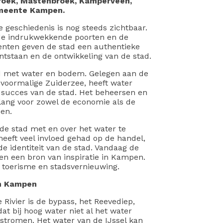
broek, Mastenbroek, Kamperveen,
meente Kampen.
geschiedenis is nog steeds zichtbaar.
, de indrukwekkende poorten en de
nten geven de stad een authentieke
ontstaan en de ontwikkeling van de stad.
d met water en bodem. Gelegen aan de
 voormalige Zuiderzee, heeft water
et succes van de stad. Het beheersen en
lang voor zowel de economie als de
en.
e stad met en over het water te
eeft veel invloed gehad op de handel,
e identiteit van de stad. Vandaag de
en een bron van inspiratie in Kampen.
 toerisme en stadsvernieuwing.
an Kampen
Rivier is de bypass, het Reevediep,
at bij hoog water niet al het water
 stromen. Het water van de IJssel kan