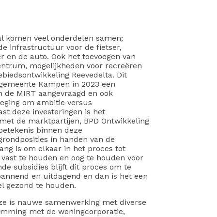
al komen veel onderdelen samen;
 infrastructuur voor de fietser,
er en de auto. Ook het toevoegen van
entrum, mogelijkheden voor recreëren
ebiedsontwikkeling Reevedelta. Dit
e gemeente Kampen in 2023 een
n de MIRT aangevraagd en ook
oeging om ambitie versus
st deze investeringen is het
et de marktpartijen, BPD Ontwikkeling
betekenis binnen deze
grondposities in handen van de
g is om elkaar in het proces tot
 vast te houden en oog te houden voor
e subsidies blijft dit proces om te
annend en uitdagend en dan is het een
el gezond te houden.
deze is nauwe samenwerking met diverse
temming met de woningcorporatie,