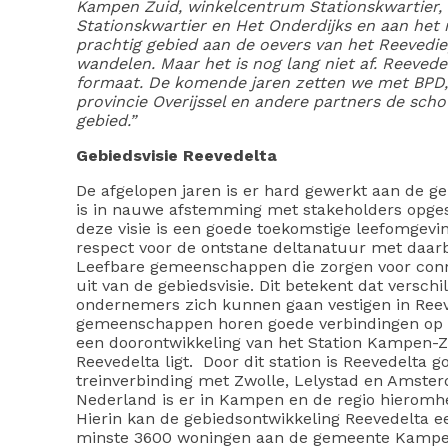
Kampen Zuid, winkelcentrum Stationskwartier,
Stationskwartier en Het Onderdijks en aan het n
prachtig gebied aan de oevers van het Reevedi
wandelen. Maar het is nog lang niet af. Reevede
formaat. De komende jaren zetten we met BPD,
provincie Overijssel en andere partners de sch
gebied.”
Gebiedsvisie Reevedelta
De afgelopen jaren is er hard gewerkt aan de ge
is in nauwe afstemming met stakeholders opgest
deze visie is een goede toekomstige leefomgevi
respect voor de ontstane deltanatuur met daarb
Leefbare gemeenschappen die zorgen voor conn
uit van de gebiedsvisie. Dit betekent dat verschi
ondernemers zich kunnen gaan vestigen in Reeve
gemeenschappen horen goede verbindingen op d
een doorontwikkeling van het Station Kampen-Zu
Reevedelta ligt. Door dit station is Reevedelta g
treinverbinding met Zwolle, Lelystad en Amsterd
Nederland is er in Kampen en de regio hieromh
Hierin kan de gebiedsontwikkeling Reevedelta ee
minste 3600 woningen aan de gemeente Kampen 