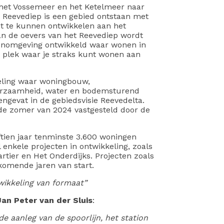
het Vossemeer en het Ketelmeer naar
 Reevediep is een gebied ontstaan met
t te kunnen ontwikkelen aan het
n de oevers van het Reevediep wordt
onomgeving ontwikkeld waar wonen in
e plek waar je straks kunt wonen aan
keling waar woningbouw,
uurzaamheid, water en bodemsturend
gevat in de gebiedsvisie Reevedelta.
 de zomer van 2024 vastgesteld door de
ftien jaar tenminste 3.600 woningen
 enkele projecten in ontwikkeling, zoals
tier en Het Onderdijks. Projecten zoals
komende jaren van start.
wikkeling van formaat”
Jan Peter van der Sluis
:
de aanleg van de spoorlijn, het station