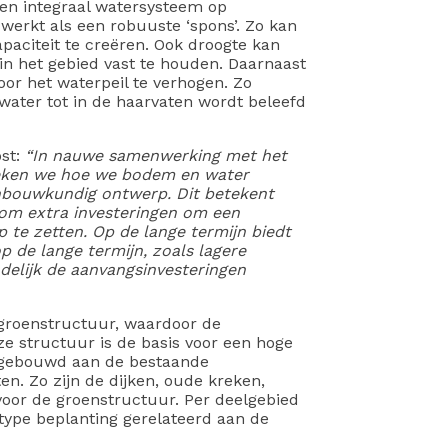
een integraal watersysteem op
 werkt als een robuuste ‘spons’. Zo kan
aciteit te creëren. Ook droogte kan
n het gebied vast te houden. Daarnaast
or het waterpeil te verhogen. Zo
water tot in de haarvaten wordt beleefd
ost:
“In nauwe samenwerking met het
oeken we hoe we bodem en water
enbouwkundig ontwerp. Dit betekent
 om extra investeringen om een
te zetten. Op de lange termijn biedt
 de lange termijn, zoals lagere
delijk de aanvangsinvesteringen
groenstructuur, waardoor de
ze structuur is de basis voor een hoge
orgebouwd aan de bestaande
en. Zo zijn de dijken, oude kreken,
voor de groenstructuur. Per deelgebied
ype beplanting gerelateerd aan de