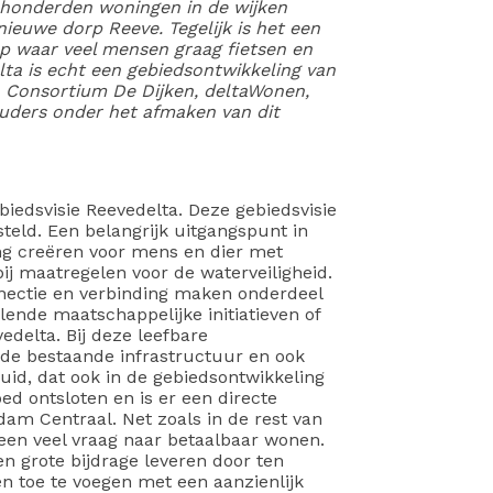
 honderden woningen in de wijken
ieuwe dorp Reeve. Tegelijk is het een
ep waar veel mensen graag fietsen en
lta is echt een gebiedsontwikkeling van
 Consortium De Dijken, deltaWonen,
ouders onder het afmaken van dit
biedsvisie Reevedelta. Deze gebiedsvisie
eld. Een belangrijk uitgangspunt in
ng creëren voor mens en dier met
ij maatregelen voor de waterveiligheid.
ectie en verbinding maken onderdeel
llende maatschappelijke initiatieven of
delta. Bij deze leefbare
e bestaande infrastructuur en ook
id, dat ook in de gebiedsontwikkeling
oed ontsloten en is er een directe
am Centraal. Net zoals in de rest van
een veel vraag naar betaalbaar wonen.
n grote bijdrage leveren door ten
toe te voegen met een aanzienlijk