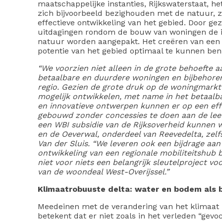
maatschappelijke instanties, Rijkswaterstaat, he
zich bijvoorbeeld bezighouden met de natuur, z
effectieve ontwikkeling van het gebied. Door ge
uitdagingen rondom de bouw van woningen de i
natuur worden aangepakt. Het creëren van een 
potentie van het gebied optimaal te kunnen ben
“We voorzien niet alleen in de grote behoefte 
betaalbare en duurdere woningen en bijbehore
regio. Gezien de grote druk op de woningmarkt
mogelijk ontwikkelen, met name in het betaal
en innovatieve ontwerpen kunnen er op een ef
gebouwd zonder concessies te doen aan de lee
een WBI subsidie van de Rijksoverheid kunnen w
en de Oeverwal, onderdeel van Reevedelta, zelf
Van der Sluis. “We leveren ook een bijdrage aan
ontwikkeling van een regionale mobiliteitshub b
niet voor niets een belangrijk sleutelproject vo
van de woondeal West-Overijssel.”
Klimaatrobuuste delta: water en bodem als b
Meedeinen met de verandering van het klimaat i
betekent dat er niet zoals in het verleden “gev