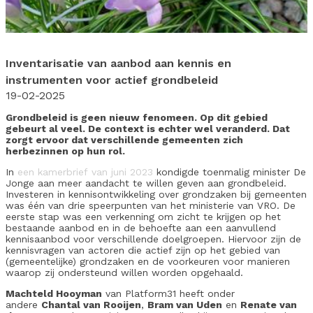
Inventarisatie van aanbod aan kennis en
instrumenten voor actief grondbeleid
19-02-2025
Grondbeleid is geen nieuw fenomeen. Op dit gebied
gebeurt al veel. De context is echter wel veranderd. Dat
zorgt ervoor dat verschillende gemeenten zich
herbezinnen op hun rol.
In
een kamerbrief van juni 2023
kondigde toenmalig minister De
Jonge aan meer aandacht te willen geven aan grondbeleid.
Investeren in kennisontwikkeling over grondzaken bij gemeenten
was één van drie speerpunten van het ministerie van VRO. De
eerste stap was een verkenning om zicht te krijgen op het
bestaande aanbod en in de behoefte aan een aanvullend
kennisaanbod voor verschillende doelgroepen. Hiervoor zijn de
kennisvragen van actoren die actief zijn op het gebied van
(gemeentelijke) grondzaken en de voorkeuren voor manieren
waarop zij ondersteund willen worden opgehaald.
Machteld Hooyman
van Platform31 heeft onder
andere
Chantal van Rooijen
,
Bram van Uden
en
Renate van