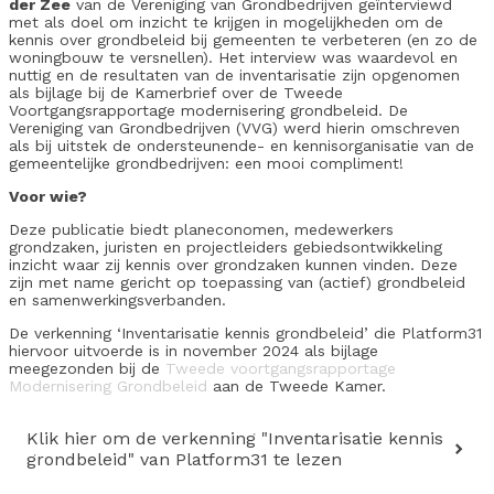
der Zee
van de Vereniging van Grondbedrijven geïnterviewd
met als doel om inzicht te krijgen in mogelijkheden om de
kennis over grondbeleid bij gemeenten te verbeteren (en zo de
woningbouw te versnellen). Het interview was waardevol en
nuttig en de resultaten van de inventarisatie zijn opgenomen
als bijlage bij de Kamerbrief over de Tweede
Voortgangsrapportage modernisering grondbeleid. De
Vereniging van Grondbedrijven (VVG) werd hierin omschreven
als bij uitstek de ondersteunende- en kennisorganisatie van de
gemeentelijke grondbedrijven: een mooi compliment!
Voor wie?
Deze publicatie biedt planeconomen, medewerkers
grondzaken, juristen en projectleiders gebiedsontwikkeling
inzicht waar zij kennis over grondzaken kunnen vinden. Deze
zijn met name gericht op toepassing van (actief) grondbeleid
en samenwerkingsverbanden.
De verkenning ‘Inventarisatie kennis grondbeleid’ die Platform31
hiervoor uitvoerde is in november 2024 als bijlage
meegezonden bij de
Tweede voortgangsrapportage
Modernisering Grondbeleid
aan de Tweede Kamer.
Klik hier om de verkenning "Inventarisatie kennis
grondbeleid" van Platform31 te lezen