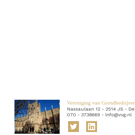
Vereniging van Grondbedrijve
Nassaulaan 12
-
2514 JS
-
De
070 - 3738669
-
info@vvg.nl