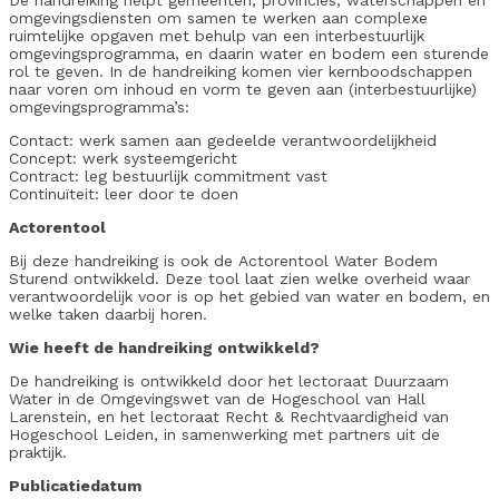
De handreiking helpt gemeenten, provincies, waterschappen en
omgevingsdiensten om samen te werken aan complexe
ruimtelijke opgaven met behulp van een interbestuurlijk
omgevingsprogramma, en daarin water en bodem een sturende
rol te geven. In de handreiking komen vier kernboodschappen
naar voren om inhoud en vorm te geven aan (interbestuurlijke)
omgevingsprogramma’s:
Contact: werk samen aan gedeelde verantwoordelijkheid
Concept: werk systeemgericht
Contract: leg bestuurlijk commitment vast
Continuïteit: leer door te doen
Actorentool
Bij deze handreiking is ook de Actorentool Water Bodem
Sturend ontwikkeld. Deze tool laat zien welke overheid waar
verantwoordelijk voor is op het gebied van water en bodem, en
welke taken daarbij horen.
Wie heeft de handreiking ontwikkeld?
De handreiking is ontwikkeld door het lectoraat Duurzaam
Water in de Omgevingswet van de Hogeschool van Hall
Larenstein, en het lectoraat Recht & Rechtvaardigheid van
Hogeschool Leiden, in samenwerking met partners uit de
praktijk.
Publicatiedatum