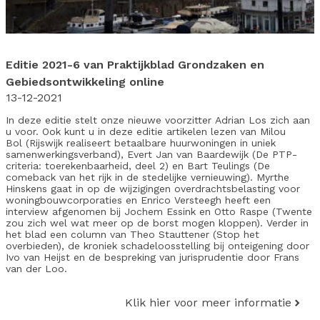
Editie 2021-6 van Praktijkblad Grondzaken en
Gebiedsontwikkeling online
13-12-2021
In deze editie stelt onze nieuwe voorzitter Adrian Los zich aan
u voor. Ook kunt u in deze editie artikelen lezen van Milou
Bol (Rijswijk realiseert betaalbare huurwoningen in uniek
samenwerkingsverband), Evert Jan van Baardewijk (De PTP-
criteria: toerekenbaarheid, deel 2) en Bart Teulings (De
comeback van het rijk in de stedelijke vernieuwing). Myrthe
Hinskens gaat in op de wijzigingen overdrachtsbelasting voor
woningbouwcorporaties en Enrico Versteegh heeft een
interview afgenomen bij Jochem Essink en Otto Raspe (Twente
zou zich wel wat meer op de borst mogen kloppen). Verder in
het blad een column van Theo Stauttener (Stop het
overbieden), de kroniek schadeloosstelling bij onteigening door
Ivo van Heijst en de bespreking van jurisprudentie door Frans
van der Loo.
Klik hier voor meer informatie