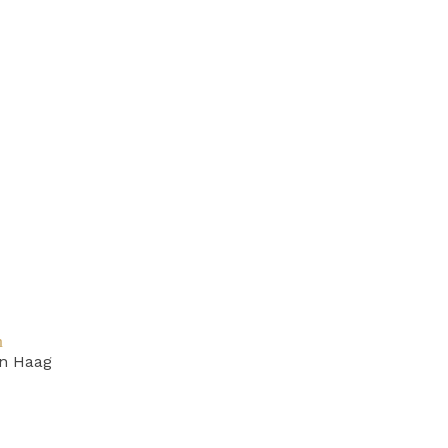
n
n Haag