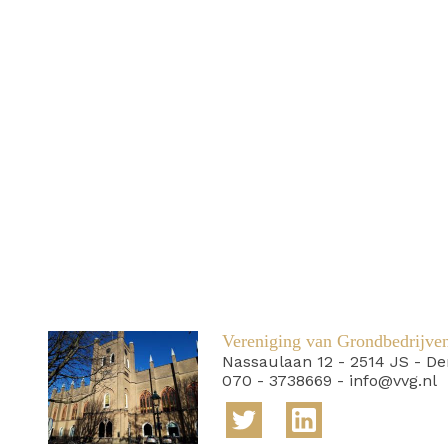
Vereniging van Grondbedrijve
Nassaulaan 12
-
2514 JS
-
De
070 - 3738669
-
info@vvg.nl