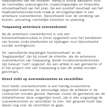
haalbaarheid van het initiatief. Hierbij is vooral aandacht voor
de ruimtelijke, planologische, maatschappelijke en financiële
uitvoerbaarheid van het plan. Na een positief resultaat van het
haalbaarheidsonderzoek maak je vervolgafspraken in een
anterieure overeenkomst. Bijvoorbeeld over de verdeling van
kosten, uitvoering, ruimtelijke besluiten en planning.
Toepassing anterieure overeenkomst
Bij de anterieure overeenkomst is ook een
kostenverhaalsmodule in Excel opgesteld voor het berekenen
van kosten zoals plankosten en bijdragen voor bijvoorbeeld
sociale woningbouw.
De ‘aanvullende bepalingen kostenverhaal’ en de
‘begrippenlijst’ zijn bij zowel de intentie- als de anterieure
overeenkomst van toepassing. Beide modelovereenkomsten
zijn bewust ‘ruim’ opgezet. Als een artikel in een gemeente of
in het project niet van toepassing is kan dit artikel worden
geschrapt.
Direct zicht op overeenkomsten en verschillen
Voor beide overeenkomsten is een handig invulschema
opgesteld waarmee op eenvoudige wijze de artikelen in de
contracten worden gevuld. Wanneer zowel de gemeente als de
initiatiefnemer deze vragenlijst invult, zijn in één oogopslag de
overeenkomsten en verschillen te zien. Het gesprek hoeft dan
alleen nog over de verschillen te gaan.