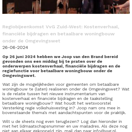
Regiobijeenkomst VvG Zuid-West: Kostenverhaal,
financiële bijdragen en betaalbare woningbouw
onder de Omgevingswet
26-06-2024
Op 26 juni 2024 hebben we Joop van den Brand bereid
gevonden ons een middag bij te praten over de
onderwerpen kostenverhaal, financiële bijdragen en de
regiefunctie voor betaalbare woningbouw onder de
Omgevingswet.
Wat zijn de mogelijkheden voor gemeenten om betaalbare
woningbouw te (laten) realiseren onder de Omgevingswet? Wat
is de relatie tussen het nieuwe instrumentarium van
kostenverhaal en financiële bijdragen en de taakstelling
betaalbare woningbouw? Wat houdt het wetsvoorstel
Versterking regie volkshuisvesting in? Joop nam ons mee in
bovenstaande thema’s met aandachtspunten voor de praktijk.
Wilt u de sheets nog even teruglezen? Log dan hieronder in
met het lidmaatschapsnummer en uw mailadres. Als deze nog
niet aan elkaar gekoppeld zijn, mail dan naar info@vvg.nl.