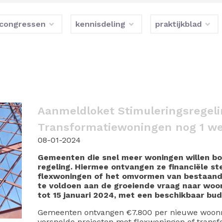
congressen
kennisdeling
praktijkblad
Aanmeldloket Stimuleringsregeli
Transformatiewoningen nog 1 w
08-01-2024
Gemeenten die snel meer woningen willen bo
regeling. Hiermee ontvangen ze financiële s
flexwoningen of het omvormen van bestaand
te voldoen aan de groeiende vraag naar woon
tot 15 januari 2024, met een beschikbaar bud
Gemeenten ontvangen €7.800 per nieuwe woonr
versnelde projecten met flexwoningen of transf