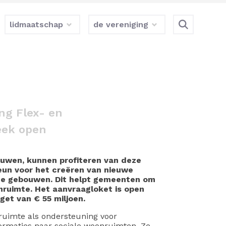
lidmaatschap
de vereniging
ng Flex- en
eek open
uwen, kunnen profiteren van deze
teun voor het creëren van nieuwe
e gebouwen. Dit helpt gemeenten om
ruimte. Het aanvraagloket is open
get van € 55 miljoen.
uimte als ondersteuning voor
ormaties naar sociale woonruimten. Ze